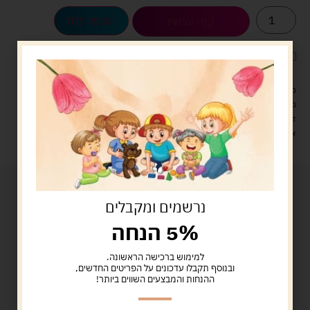
הוספה לסל
קנה עכשיו
לארוז את המוצר באריזת מתנה
5.00 ש"ח
?
מעל 329 ש"ח, משלוח עם שליח עד הבית חינם! – 0 ₪
משלוח עם שליח עד הבית: 29 ש"ח
זמן אספקה: עד 4 ימי עסקים.
איסוף עצמי: מ"ביתר טויס" רחוב בניין דוד 18, ביתר עילית.
נרשמים ומקבלים
5% הנחה
למימוש ברכישה הראשונה.
ובנוסף תקבלו עדכונים על הפריטים החדשים,
ההנחות והמבצעים השווים ביותר!