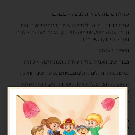
עעגלת כרכרה מפוארת לבובה – בובה בו
עגלת הבובה "בובה בו" מציגה עיצוב איכותי ומרשים. היא
מדמה עגלת תינוק אמיתית לחלוטין. העגלה מעניקה לילדים
משחק דמיוני, רגשי ומהנה.
מאפייני העגלה:
מבנה יציב: העגלה כוללת שלדת מתכת חזקה ואיכותית.
נסיעה נוחה: גלגלים גדולים מבטיחים נסיעה יציבה וחלקה.
תחזוקה קלה: העגלה כוללת כיסוי בד חזק. תוכלו לשלוף
ולכבס אותו בקלות.
אחסון מהיר: אתם מקפלים את העגלה במהירות לאחסון נוח
בבית.
מידות וגיל: גובה העגלה מגיע לכ-89סנטימטרים. המשחק
מתאים לגילאי 3 עד 6 שנים.