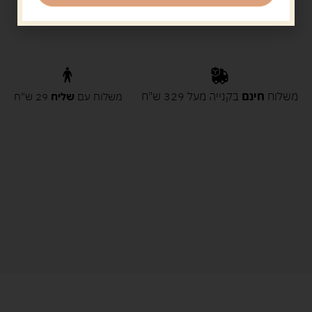
משלוח
חינם
בקנייה מעל 329 ש"ח
משלוח עם
שליח
29 ש"ח