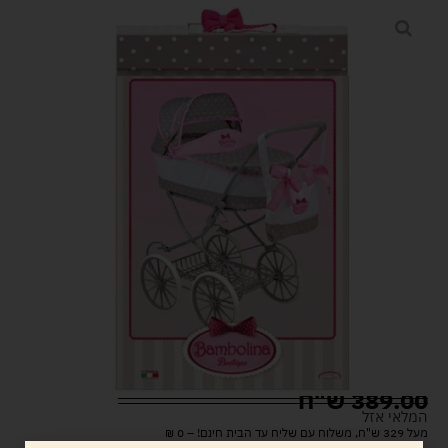
389.00
ש"ח
המלאי אזל
מעל 329 ש"ח, משלוח עם שליח עד הבית חינם! – 0 ₪