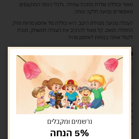
מאוד וכוללת שלדת מתכת עמידה. גלגלי הגומי המוקצפים
מאפשרים נסיעה חלקה ונוחה.
העגלה מגיעה מצוידת היטב. היא כוללת סל אחסון מרווח ותיק
החתלה תואם. קל מאוד להרכיב את העגלה למשחק. תוכלו
לקפל אותה בנוחות לאחסון מהיר.
המוצר מיועד אך ורק למשחק ולנשיאת בובות.
179.00
ש"ח
קיים במלאי
הוספה לסל
קנה עכשיו
לארוז את המוצר באריזת מתנה
5.00 ש"ח
?
מעל 329 ש"ח, משלוח עם שליח עד הבית חינם! – 0 ₪
משלוח עם שליח עד הבית: 29 ש"ח
זמן אספקה: עד 4 ימי עסקים.
נרשמים ומקבלים
איסוף עצמי: מ"ביתר טויס" רחוב בניין דוד 18, ביתר עילית.
5% הנחה