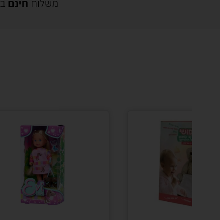
משלוח
חינם
בק