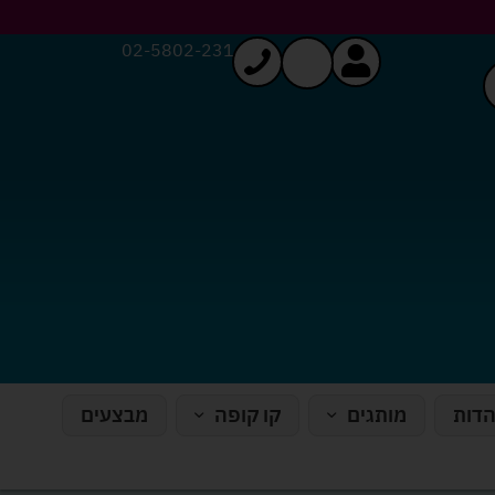
02-5802-231
הדות
מותגים
קו קופה
מבצעים