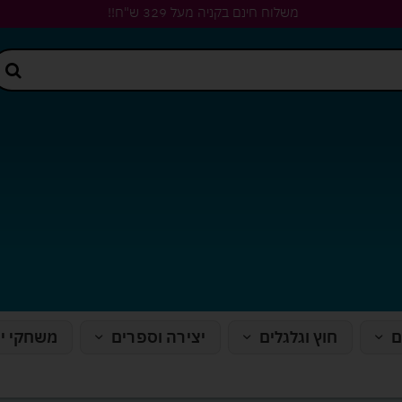
משלוח חינם בקניה מעל 329 ש"ח!!
ם
חוץ וגלגלים
יצירה וספרים
משחקי י