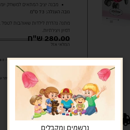
מבנה יציב המתאים למשחק יומיו
גובה העגלה: 73 ס"מ
מתנה נהדרת לילדות שאוהבות לטפל 
דמיון ויצירתיות.
280.00
ש"ח
המלאי אזל
מעל 329 ש"ח, משלוח עם שליח עד הבית חינם! – 0 ₪
משלוח עם שליח עד הבית: 29 ש"ח
זמן אספקה: עד 4 ימי עסקים.
איסוף עצמי: מ"ביתר טויס" רחוב בניין דוד 18, ביתר עילית.
נרשמים ומקבלים