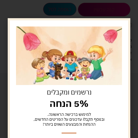
הוספה לסל
קנה עכשיו
לארוז את המוצר באריזת מתנה
5.00 ש"ח
?
מעל 329 ש"ח, משלוח עם שליח עד הבית חינם! – 0 ₪
משלוח עם שליח עד הבית: 29 ש"ח
זמן אספקה: עד 4 ימי עסקים.
איסוף עצמי: מ"ביתר טויס" רחוב בניין דוד 18, ביתר עילית.
נרשמים ומקבלים
5% הנחה
למימוש ברכישה הראשונה.
ובנוסף תקבלו עדכונים על הפריטים החדשים,
ההנחות והמבצעים השווים ביותר!