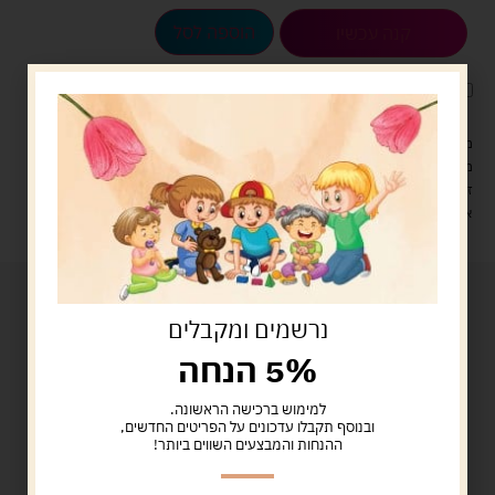
הוספה לסל
קנה עכשיו
לארוז את המוצר באריזת מתנה
5.00 ש"ח
?
מעל 329 ש"ח, משלוח עם שליח עד הבית חינם! – 0 ₪
משלוח עם שליח עד הבית: 29 ש"ח
זמן אספקה: עד 4 ימי עסקים.
איסוף עצמי: מ"ביתר טויס" רחוב בניין דוד 18, ביתר עילית.
נרשמים ומקבלים
5% הנחה
למימוש ברכישה הראשונה.
ובנוסף תקבלו עדכונים על הפריטים החדשים,
ההנחות והמבצעים השווים ביותר!