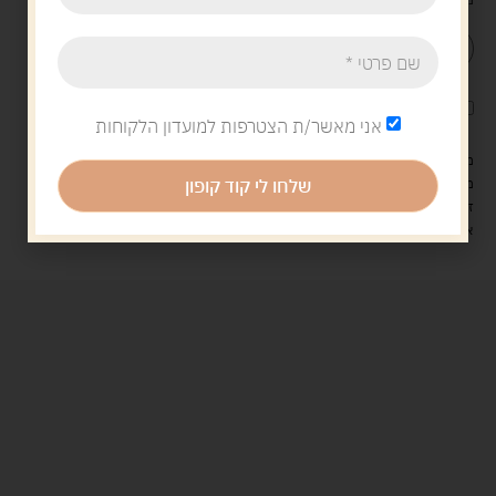
הוספה לסל
קנה עכשיו
לארוז את המוצר באריזת מתנה
5.00 ש"ח
?
אני מאשר/ת הצטרפות למועדון הלקוחות
מעל 329 ש"ח, משלוח עם שליח עד הבית חינם! – 0 ₪
שלחו לי קוד קופון
משלוח עם שליח עד הבית: 29 ש"ח
זמן אספקה: עד 4 ימי עסקים.
איסוף עצמי: מ"ביתר טויס" רחוב בניין דוד 18, ביתר עילית.