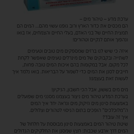
ערכת מדע – טיהור מים –
הם מכסים את כדור הארץ ורוב גופנו עשוי מהם… המים הם
תמצית החיים של בני האדם, בעלי החיים והצמחים, אז בואו
ונהפוך אותם לנקיים וטהורים!
איזה כי שיש לנו ברזים שמספקים מים טובים וטעימים
לשתייה ובקבוקים של מים מינרלים טעימים שאפשר לקחת
לכל מקום. אבל במקומות בהם איכות המים טובה פחות,
חייבים לסנן את המים כדי לשמור על הבריאות. בואו נלמד איך
לעשות זאת בעצמנו!
מים מים בששון, אבל הכי חשבון, הניקיון!
בערכת המדע טיהור מים ניצור בעצמנו מסנני מים שפועלים
באמצעות סינון מים וזיקוק מים ונראה יחד איך המים
ה”מלוכלכים” הופכים בתום הניסוי לטהורים וצלולים.
איך זה עובד?
שיטת טיהור המים באמצעות סינון מבוססת על חלחול של
המים דרך ארבע שכבות: חצץ שמסנן את החלקיקים הגדולים