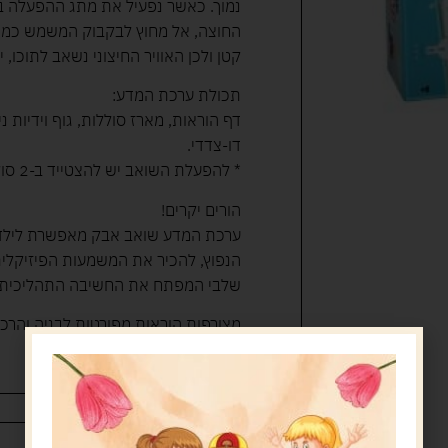
נמוך. כאשר נפעיל את מתג ההפעלה ב
החוצה, אל מחוץ לבקבוק המשמש כמכל 
קטן ולכן האוויר החיצוני נשאב לתוכו
תכולת ערכת המדע:
דף הוראות, מארז סוללות, גוף וידיות נ
דו-צדדי.
* להפעלת השואב יש להצטייד ב-2 סוללות AA 1.5V שאינן כלולות.
הורים יקרים!
ערכת המדע שואב אבק מאפשרת לילדי
הנפוץ, להכיר את המשמעות הפיזיקלית
שלבי המפתח את החשיבה התהליכית.
מצורפות הוראות מפורטות לבניה והרכ
גיל: 8+
49.90
ש"ח
39.90
ש"ח
המלאי אזל