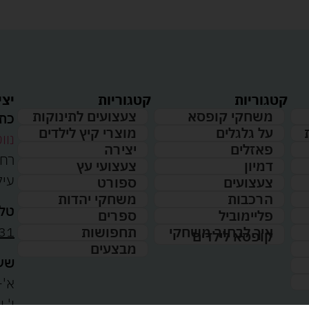
קטגוריות
קטגוריות
יצי
משחקי קופסא
צעצועים לתינוקות
כתו
על גלגלים
מוצרי קיץ לילדים
נווט
פאזלים
יצירה
דמיון
צעצועי עץ
עיל
צעצועים
ספורט
הרכבות
משחקי יהדות
טלפ
פליימוביל
ספרים
31
איך לבחור משחקי
תחפושות
קופסא לילדים
מבצעים
שעו
א'-ה': 