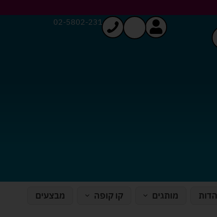
02-5802-231
הדות
מותגים
קו קופה
מבצעים