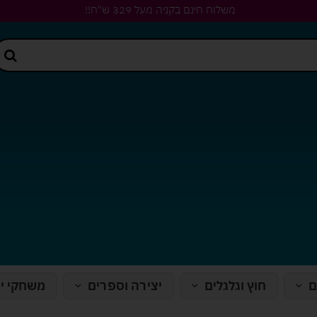
משלוח חינם בקניה מעל 329 ש"ח!!
ם
חוץ וגלגלים
יצירה וספרים
משחקי י