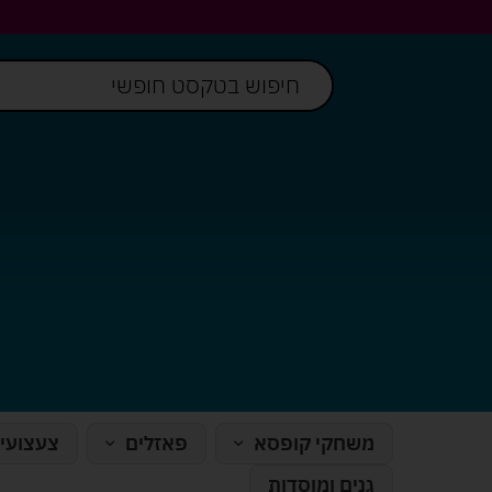
משחקי קופסא
פאזלים
צעצועי
גנים ומוסדות