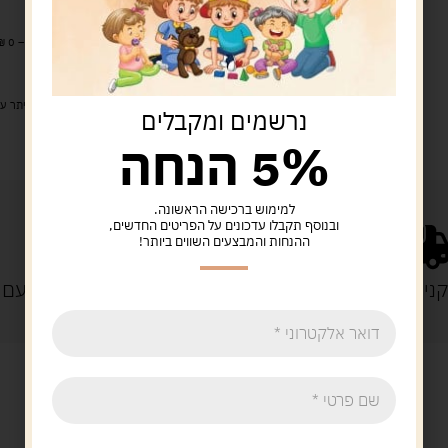
מעל 329 ש"ח, משלוח עם שליח עד הבית חינם! – 0 ₪
משלוח עם שליח עד הבית: 29 ש"ח
זמן אספקה: עד 4 ימי עסקים.
איסוף עצמי: מ"ביתר טויס" רחוב בניין דוד 18, ביתר עילית.
נרשמים ומקבלים
5% הנחה
למימוש ברכישה הראשונה.
ובנוסף תקבלו עדכונים על הפריטים החדשים,
ההנחות והמבצעים השווים ביותר!
נייה מעל 329 ש"ח
משלוח עם