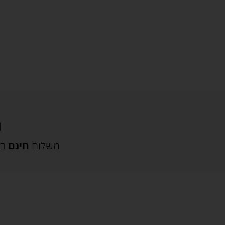
משלוח
חינם
בק