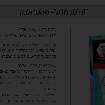
ערכת מדע – שואב אבק
Shop
>
Home
>
משחקי קופסא
>
ערכת מדע – שואב אבק
ערכת מדע – שואב אבק –
גלו את הכוח שנוצר מהפרשי לחץ אוויר
גם אם הבית שלנו ממש נקי, תמיד נמצ
אבק. האבק מורכב מחלקיקים קטנים של 
נוחתים על הרהיטים ולפעמים גורם לנ
שואב האבק הפרטי שלכם!
רוצים לדעת איך הלכלוך והאבק נשאבי
חלקיו: החל מהכנת מארז הסוללות וה
ועד הרכבת ידית האחיזה. כך נבין כיצד
איך זה עובד?
פעולת השאיבה בשואב האבק מבוססת ע
ועל העובדה המדעית שהאוויר תמיד זורם