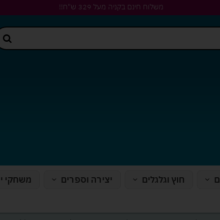
משלוח חינם בקניה מעל 329 ש"ח!!
ם
חוץ וגלגלים
יצירה וספרים
משחקי י