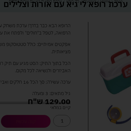
ערכת רופא לי גיא עם אורות וצלילים
Shop
>
Home
>
צעצועים
>
כלי רופא
>
ערכת רופא לי גיא עם אורות וצלילים
הרופא הבא כבר בדרך! ערכת משחק ע
הרפואה, לטפל ב"חולים" ולפתח את עו
אפקטים אמיתיים: כולל סטטוסקופ משח
מציאותית.
הכל בתוך התיק: הסט מגיע עם תיק רופ
האביזרים ולנשיאה לכל מקום.
ערכה עשירה: סך הכל 16 חלקים ואביזרים רפואיים שונים למשחק תפקידים מושלם.
גיל מתאים: 3 ומעלה
129.00
ש"ח
קיים במלאי
קנה עכשיו