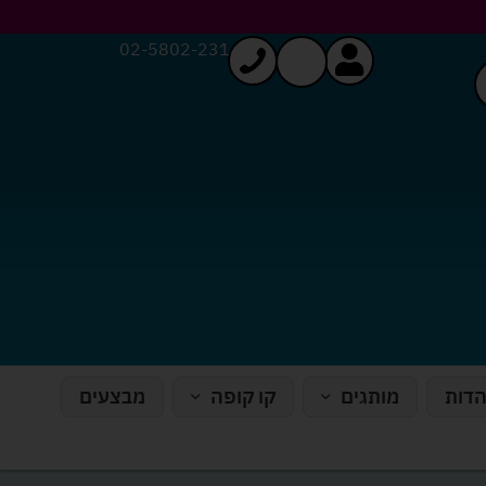
02-5802-231
הדות
מותגים
קו קופה
מבצעים