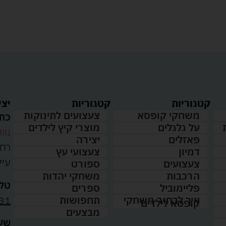
קטגוריות
קטגוריות
יצי
משחקי קופסא
צעצועים לתינוקות
כתו
על גלגלים
מוצרי קיץ לילדים
נווט
פאזלים
יצירה
דמיון
צעצועי עץ
עיל
צעצועים
ספורט
הרכבות
משחקי יהדות
טלפ
פליימוביל
ספרים
31
איך לבחור משחקי
תחפושות
קופסא לילדים
מבצעים
שעו