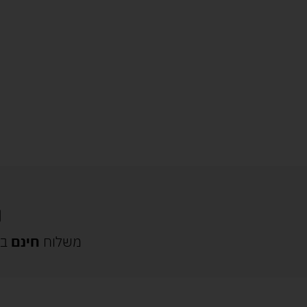
משלוח
חינם
בק