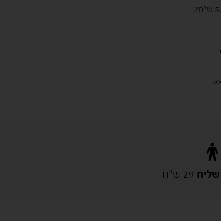
ש"ח
?
שליח
29 ש"ח