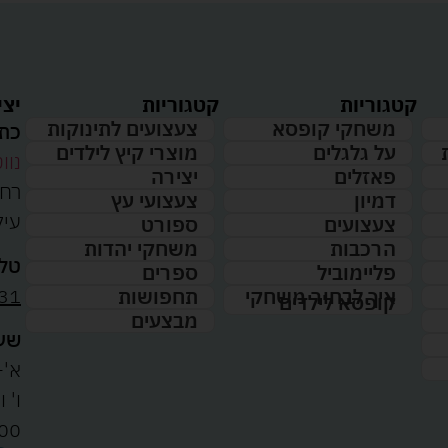
קטגוריות
קטגוריות
יצי
משחקי קופסא
צעצועים לתינוקות
כתו
על גלגלים
מוצרי קיץ לילדים
נווט
פאזלים
יצירה
דמיון
צעצועי עץ
עיל
צעצועים
ספורט
הרכבות
משחקי יהדות
טלפ
פליימוביל
ספרים
31
איך לבחור משחקי
תחפושות
קופסא לילדים
מבצעים
שעו
א'-ה': 
00