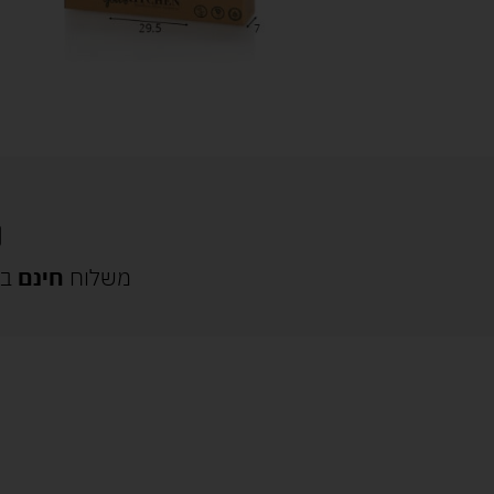
משלוח
חינם
בק