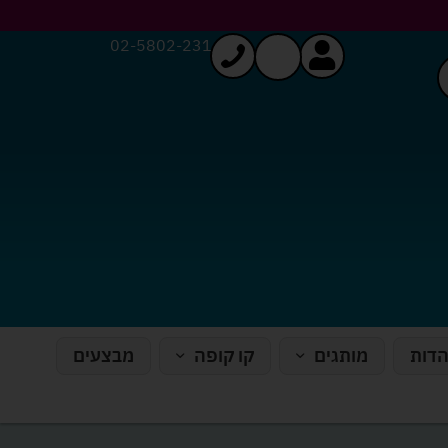
02-5802-231
הדות
מותגים
קו קופה
מבצעים