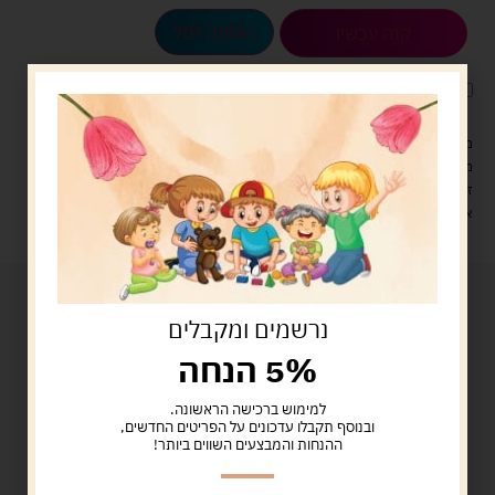
הוספה לסל
קנה עכשיו
לארוז את המוצר באריזת מתנה
5.00 ש"ח
?
מעל 329 ש"ח, משלוח עם שליח עד הבית חינם! – 0 ₪
משלוח עם שליח עד הבית: 29 ש"ח
זמן אספקה: עד 4 ימי עסקים.
איסוף עצמי: מ"ביתר טויס" רחוב בניין דוד 18, ביתר עילית.
נרשמים ומקבלים
5% הנחה
למימוש ברכישה הראשונה.
ובנוסף תקבלו עדכונים על הפריטים החדשים,
ההנחות והמבצעים השווים ביותר!