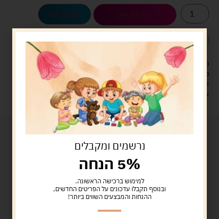
הוספה לסל
קנה עכשיו
לארוז את המוצר באריזת מתנה
5.00 ש"ח
?
מעל 329 ש"ח, משלוח עם שליח עד הבית חינם! – 0 ₪
משלוח עם שליח עד הבית: 29 ש"ח
זמן אספקה: עד 4 ימי עסקים.
איסוף עצמי: מ"ביתר טויס" רחוב בניין דוד 18, ביתר עילית.
נרשמים ומקבלים
5% הנחה
למימוש ברכישה הראשונה.
ובנוסף תקבלו עדכונים על הפריטים החדשים,
ההנחות והמבצעים השווים ביותר!