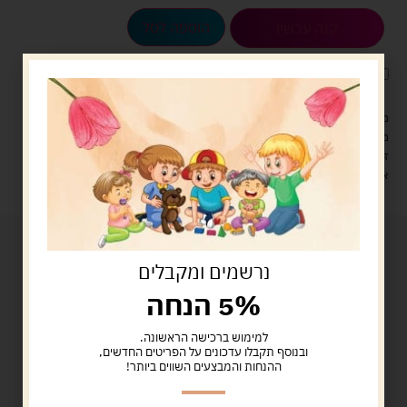
הוספה לסל
קנה עכשיו
לארוז את המוצר באריזת מתנה
5.00 ש"ח
?
מעל 329 ש"ח, משלוח עם שליח עד הבית חינם! – 0 ₪
משלוח עם שליח עד הבית: 29 ש"ח
זמן אספקה: עד 4 ימי עסקים.
איסוף עצמי: מ"ביתר טויס" רחוב בניין דוד 18, ביתר עילית.
נרשמים ומקבלים
5% הנחה
למימוש ברכישה הראשונה.
ובנוסף תקבלו עדכונים על הפריטים החדשים,
ההנחות והמבצעים השווים ביותר!