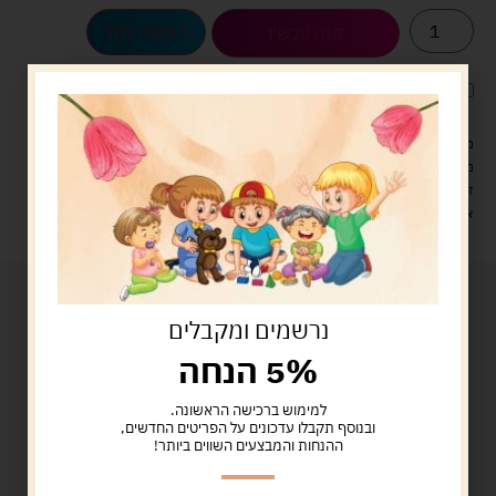
הוספה לסל
קנה עכשיו
לארוז את המוצר באריזת מתנה
5.00 ש"ח
?
מעל 329 ש"ח, משלוח עם שליח עד הבית חינם! – 0 ₪
משלוח עם שליח עד הבית: 29 ש"ח
זמן אספקה: עד 4 ימי עסקים.
איסוף עצמי: מ"ביתר טויס" רחוב בניין דוד 18, ביתר עילית.
נרשמים ומקבלים
5% הנחה
למימוש ברכישה הראשונה.
ובנוסף תקבלו עדכונים על הפריטים החדשים,
ההנחות והמבצעים השווים ביותר!