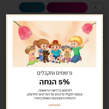
הוספה לסל
קנה עכשיו
לארוז את המוצר באריזת מתנה
5.00 ש"ח
?
מעל 329 ש"ח, משלוח עם שליח עד הבית חינם! – 0 ₪
משלוח עם שליח עד הבית: 29 ש"ח
זמן אספקה: עד 4 ימי עסקים.
איסוף עצמי: מ"ביתר טויס" רחוב בניין דוד 18, ביתר עילית.
נרשמים ומקבלים
5% הנחה
למימוש ברכישה הראשונה.
ובנוסף תקבלו עדכונים על הפריטים החדשים,
ההנחות והמבצעים השווים ביותר!