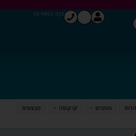
02-5802-231
הדות
מותגים
קו קופה
מבצעים