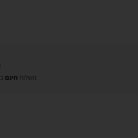
משלוח
חינם
בק