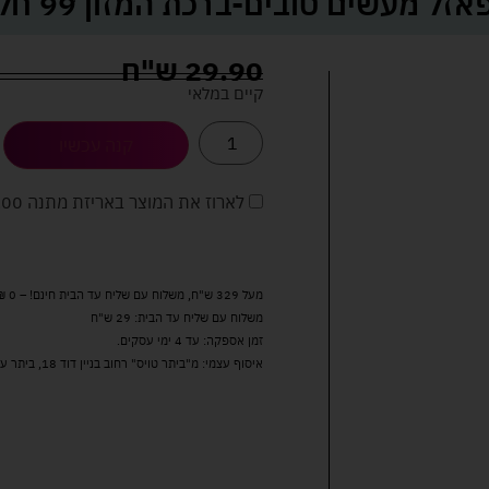
אזל מעשים טובים-ברכת המזון 99 חל
29.90
ש"ח
קיים במלאי
קנה עכשיו
לארוז את המוצר באריזת מתנה
5.00 
מעל 329 ש"ח, משלוח עם שליח עד הבית חינם! – 0 ₪
משלוח עם שליח עד הבית: 29 ש"ח
זמן אספקה: עד 4 ימי עסקים.
איסוף עצמי: מ"ביתר טויס" רחוב בניין דוד 18, ביתר עילית.