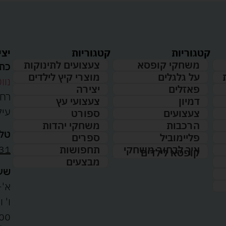
קטגוריות
קטגוריות
יצי
משחקי קופסא
צעצועים לתינוקות
כתו
על גלגלים
מוצרי קיץ לילדים
נווט
פאזלים
יצירה
דמיון
צעצועי עץ
עיל
צעצועים
ספורט
הרכבות
משחקי יהדות
טלפ
פליימוביל
ספרים
31
איך לבחור משחקי
תחפושות
קופסא לילדים
מבצעים
שעו
א'-ה': 
00