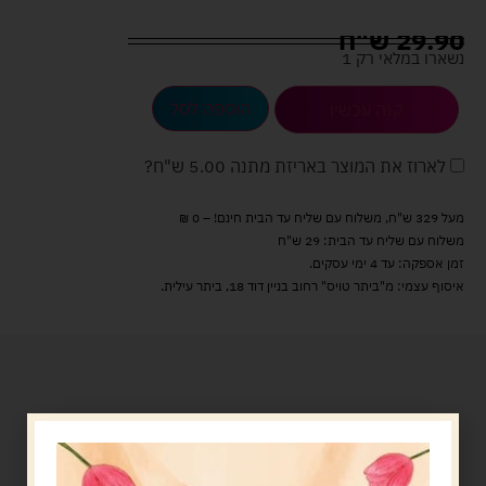
29.90
ש"ח
נשארו במלאי רק 1
הוספה לסל
קנה עכשיו
לארוז את המוצר באריזת מתנה
5.00 ש"ח
?
מעל 329 ש"ח, משלוח עם שליח עד הבית חינם! – 0 ₪
משלוח עם שליח עד הבית: 29 ש"ח
זמן אספקה: עד 4 ימי עסקים.
איסוף עצמי: מ"ביתר טויס" רחוב בניין דוד 18, ביתר עילית.