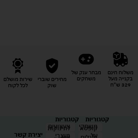
לעוד מוצרים במבצעים מיוחדים
משלוח חינם
מבחר ענק של
בקנייה מעל
משחקים
מחירים שוברי
שירות מושלם
329 ש"ח
שוק
לכל לקוח
קטגוריות
קטגוריות
צעצועים
משחקי
לתינוקות
קופסא
יצירת קשר
מוצרי
על
קיץ
גלגלים