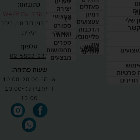
לילדים
נו
כתובתנו:
פאזלים
יצירה
ים
ת
נווטו אלינו עם WAZE
דמיון
צעצועי
עץ
 שלי
צעצועים
רחוב בנין דוד 18, ביתר
ספורט
קשר
הרכבות
עילית
משחקי
יהדות
פליימוביל
ספרים
איך
לבחור
טלפון:
משחקי
תחפושות
קופסא
עצועים
לילדים
02-5802-231
מבצעים
ימוש
שעות פתיחה:
ת פרטיות
א'-ה': 10:00-20:00
 חריגים
ו' וערבי חג: 10:00-
13:00