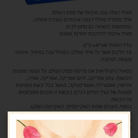
פאזל רצפה ענק ואיכותי של מפת העולם
אחד מסדרת פאזלי רצפה איכותיים בערכת מזוודה,
המותאמת לנשיאה גם מחוץ לבית.
פאזל איכותי להרכבות חוזרות ונשנות
גודל הפאזל 48*68 ס”מ
70 חלקים אשר כל אחד מחלקי הפאזל עבה במיוחד, איכותי
ומצופה למינציה.
בפאזל ניתן לראות את פריסת מפת העולם. על המפה מוצגות
היבשות: צפון אמריקה, דרום אמריקה, אפריקה, אסיה,
אירופה, אוסטרליה ואנטרקטיקה, כאשר בכל יבשת מופיעות
תמונות של בעלי החיים הגרים ביבשת זו ומבנים מפורסמים
על היבשת.
בנוסף, מוצגים שמות האוקיינוסים: האוקיינוס השקט,
האוקיינוס ההודי, האוקיינוס הארקטי, האוקיינוס האטלנטי
והאוקיינוס הקרח הצפוני.
כל הכיתוב מופיע על הפאזל באותיות ברורות ומנוקדות.