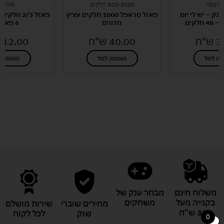
ל רצפה
500-3000 חלקים
פאזלי
נק – יש לי יום
פאזל טראפל 1000 חלקים עציץ
פאזל 2/3 ח
חלקים
מדהים
6 פאזלים
3
ש"ח
40.00
ש"ח
12.00
פה לסל
הוספה לסל
הוספה ל
לעוד מוצרים במבצעים מיוחדים
משלוח חינם
מבחר ענק של
בקנייה מעל
משחקים
מחירים שוברי
שירות מושלם
329 ש"ח
שוק
לכל לקוח
0