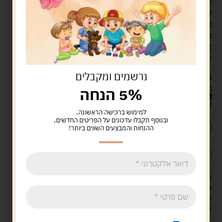
פאזל הוא משחק חידה המורכב מחלקים אשר מתחברים אחד
לשני ויוצרים תמונה שהיא ציור או תצלום, בהרכבת הפאזל
מתרגלים הילדים מיומנויות של מוטוריקה עדינה, פתרון בעיות,
פיתוח החשיבה המרחבית, פיתוח היכולות הקוגניטיביות,
זיכרון וכושר ההבחנה. בנוסף, מגוון הצבעים בתמונת הפאזל
יסייעו לפיתוח חוש הראייה של הילדים.
נרשמים ומקבלים
גיל: 3+
משתתפים: 1+
5% הנחה
39.90
ש"ח
קיים במלאי
למימוש ברכישה הראשונה.
ובנוסף תקבלו עדכונים על הפריטים החדשים,
הוספה לסל
קנה עכשיו
ההנחות והמבצעים השווים ביותר!
לארוז את המוצר באריזת מתנה
5.00 ש"ח
?
מעל 329 ש"ח, משלוח עם שליח עד הבית חינם! – 0 ₪
משלוח עם שליח עד הבית: 29 ש"ח
זמן אספקה: עד 4 ימי עסקים.
איסוף עצמי: מ"ביתר טויס" רחוב בניין דוד 18, ביתר עילית.