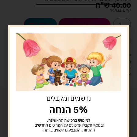
40.00
ש"ח
קיים במלאי
הוספה לסל
קנה עכשיו
לארוז את המוצר באריזת מתנה
5.00 ש"ח
?
מעל 329 ש"ח, משלוח עם שליח עד הבית חינם! – 0 ₪
משלוח עם שליח עד הבית: 29 ש"ח
זמן אספקה: עד 4 ימי עסקים.
איסוף עצמי: מ"ביתר טויס" רחוב בניין דוד 18, ביתר עילית.
נרשמים ומקבלים
5% הנחה
למימוש ברכישה הראשונה.
ובנוסף תקבלו עדכונים על הפריטים החדשים,
ההנחות והמבצעים השווים ביותר!