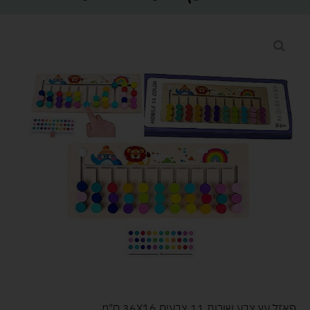
פאזל עץ צבע שורות 11 צבעים 36X16 ס"מ