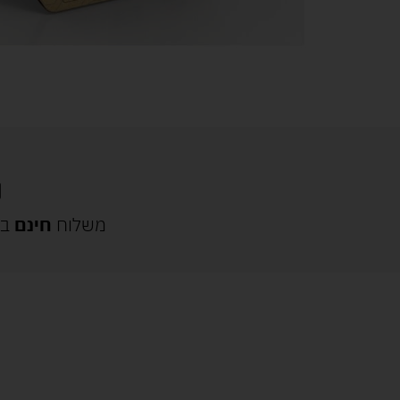
משלוח
חינם
בק