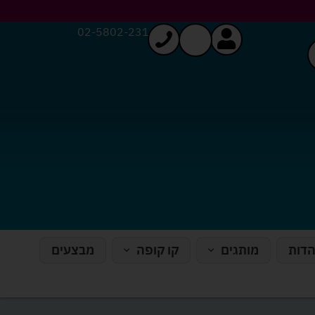
02-5802-231
הדות
מותגים
קו קופה
מבצעים