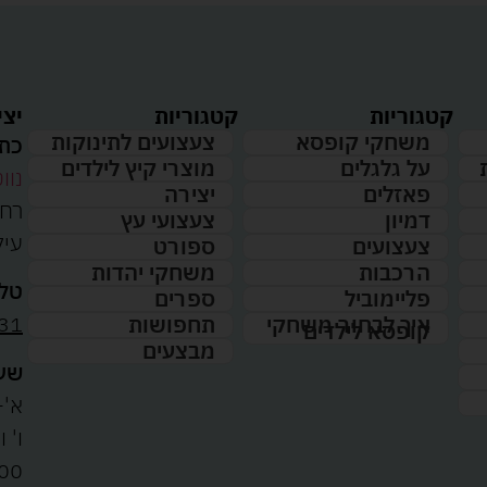
קטגוריות
קטגוריות
יצי
משחקי קופסא
צעצועים לתינוקות
כתו
על גלגלים
מוצרי קיץ לילדים
נווט
פאזלים
יצירה
דמיון
צעצועי עץ
עיל
צעצועים
ספורט
הרכבות
משחקי יהדות
טלפ
פליימוביל
ספרים
31
איך לבחור משחקי
תחפושות
קופסא לילדים
מבצעים
שעו
א'-ה': 
00