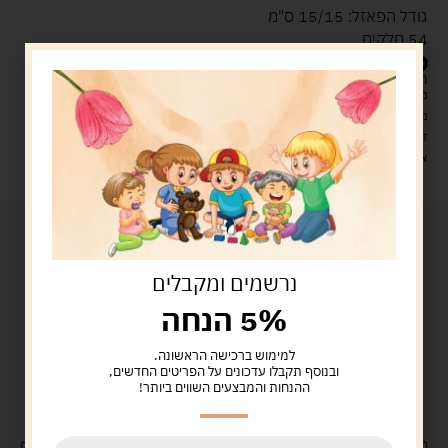
גודל הפאזל: 15/15 ס"מ
54 חלקים
69.90
ש"ח
המלאי אזל
מעל 329 ש"ח, משלוח עם שליח עד הבית חינם! – 0 ₪
משלוח עם שליח עד הבית: 29 ש"ח
זמן אספקה: עד 4 ימי עסקים.
איסוף עצמי: מ"ביתר טויס" רחוב בניין דוד 18, ביתר עילית.
נרשמים ומקבלים
5% הנחה
למימוש ברכישה הראשונה.
ובנוסף תקבלו עדכונים על הפריטים החדשים,
ההנחות והמבצעים השווים ביותר!
משלוח
חינם
בקנייה מעל 329 ש"ח
משלוח עם
שליח
29 ש"ח