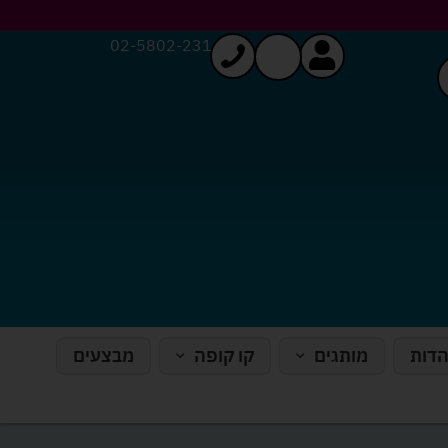
02-5802-231
הדות
מותגים
קו קופה
מבצעים