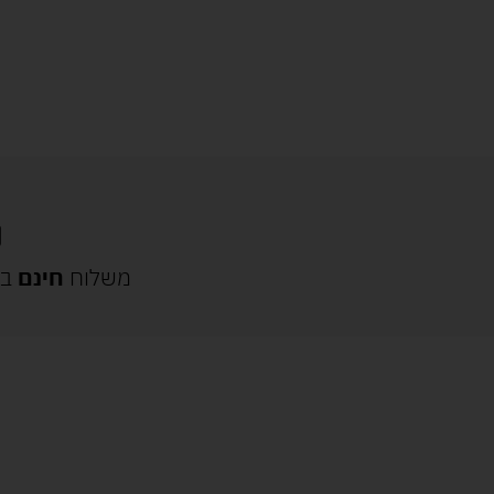
משלוח
חינם
בק