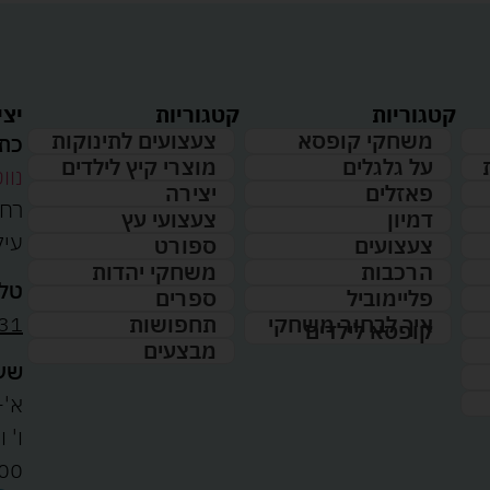
קטגוריות
קטגוריות
יצי
משחקי קופסא
צעצועים לתינוקות
כתו
על גלגלים
מוצרי קיץ לילדים
נווט
פאזלים
יצירה
דמיון
צעצועי עץ
עיל
צעצועים
ספורט
הרכבות
משחקי יהדות
טלפ
פליימוביל
ספרים
31
איך לבחור משחקי
תחפושות
קופסא לילדים
מבצעים
שעו
א'-ה': 
00