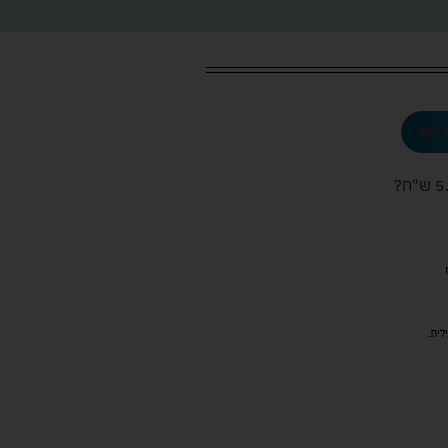
לסל
ש"ח
?