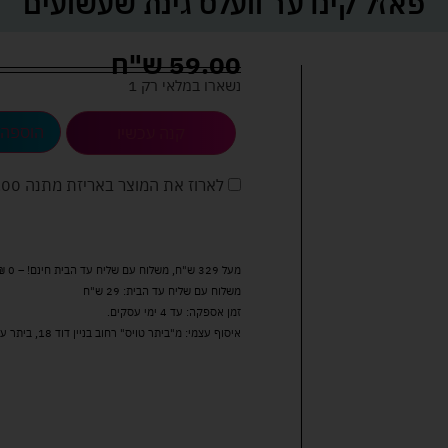
פאזל קינדער וועלט גינת שעשועים
59.00
ש"ח
נשארו במלאי רק 1
הוספה 
קנה עכשיו
לארוז את המוצר באריזת מתנה
5.00 
מעל 329 ש"ח, משלוח עם שליח עד הבית חינם! – 0 ₪
משלוח עם שליח עד הבית: 29 ש"ח
זמן אספקה: עד 4 ימי עסקים.
איסוף עצמי: מ"ביתר טויס" רחוב בניין דוד 18, ביתר עילית.