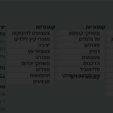
קטגוריות
קטגוריות
יצי
משחקי קופסא
צעצועים לתינוקות
כתו
על גלגלים
מוצרי קיץ לילדים
נווט
פאזלים
יצירה
דמיון
צעצועי עץ
עיל
צעצועים
ספורט
הרכבות
משחקי יהדות
טלפ
פליימוביל
ספרים
31
איך לבחור משחקי
תחפושות
קופסא לילדים
מבצעים
שעו
א'-ה': 
00