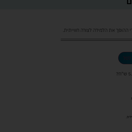
לסל
ש"ח
?