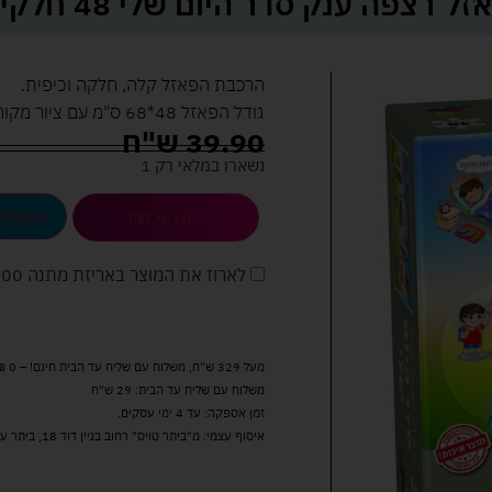
זל רצפה ענק סדר היום שלי 48 חלקים
הרכבת הפאזל קלה, חלקה וכיפית.
גודל הפאזל 48*68 ס"מ עם ציור מקורי ההופך את הלמידה לצורה חווייתית.
39.90
ש"ח
נשארו במלאי רק 1
הוספה 
קנה עכשיו
לארוז את המוצר באריזת מתנה
5.00 
מעל 329 ש"ח, משלוח עם שליח עד הבית חינם! – 0 ₪
משלוח עם שליח עד הבית: 29 ש"ח
זמן אספקה: עד 4 ימי עסקים.
איסוף עצמי: מ"ביתר טויס" רחוב בניין דוד 18, ביתר עילית.