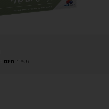
משלוח
חינם
בק