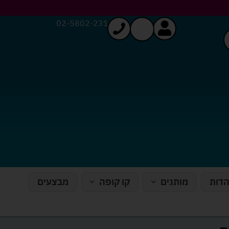
02-5802-231
הדות
מותגים
קו קופה
מבצעים