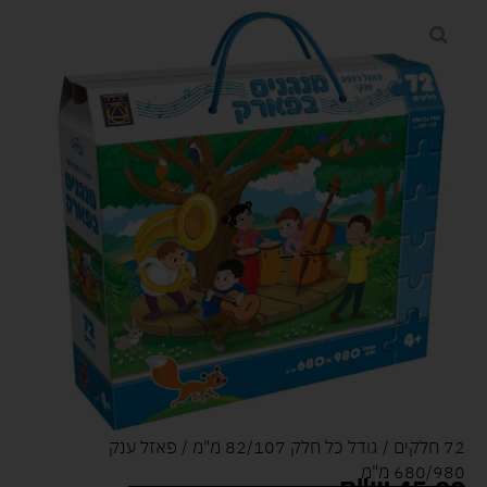
72 חלקים / גודל כל חלק 82/107 מ"מ / פאזל ענק
680/980 מ"מ