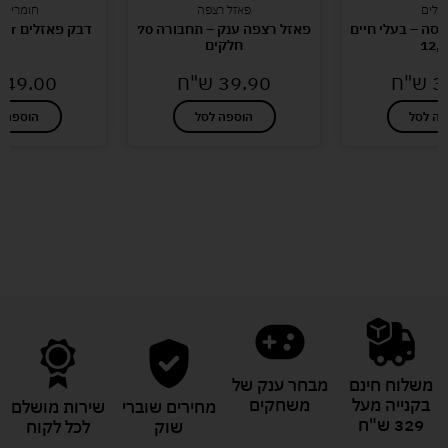
זלים
פאזל רצפה
חומרי יצ
פסה – בעלי חיים
פאזל רצפה ענק – תחבורה 70
דבק פאזלים ravensburger
12,
חלקים
3
ש"ח
39.90
ש"ח
49.00
פה לסל
הוספה לסל
הוספה ל
לעוד מוצרים במבצעים מיוחדים
משלוח חינם
מבחר ענק של
בקנייה מעל
משחקים
מחירים שוברי
שירות מושלם
329 ש"ח
שוק
לכל לקוח