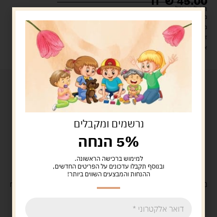
45.00
ש"ח
המלאי אזל
מעל 329 ש"ח, משלוח עם שליח עד הבית חינם! – 0 ₪
משלוח עם שליח עד הבית: 29 ש"ח
זמן אספקה: עד 4 ימי עסקים.
איסוף עצמי: מ"ביתר טויס" רחוב בניין דוד 18, ביתר עילית.
נרשמים ומקבלים
5% הנחה
למימוש ברכישה הראשונה.
ובנוסף תקבלו עדכונים על הפריטים החדשים,
ההנחות והמבצעים השווים ביותר!
משלוח
חינם
בקנייה מעל 329 ש"ח
משלוח עם
שליח
29 ש"ח