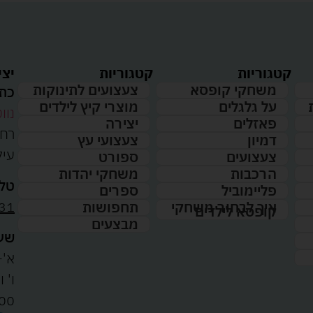
קטגוריות
קטגוריות
יצי
משחקי קופסא
צעצועים לתינוקות
כתו
על גלגלים
מוצרי קיץ לילדים
נווט
פאזלים
יצירה
דמיון
צעצועי עץ
עיל
צעצועים
ספורט
הרכבות
משחקי יהדות
טלפ
פליימוביל
ספרים
31
איך לבחור משחקי
תחפושות
קופסא לילדים
מבצעים
שעו
א'-ה': 
00