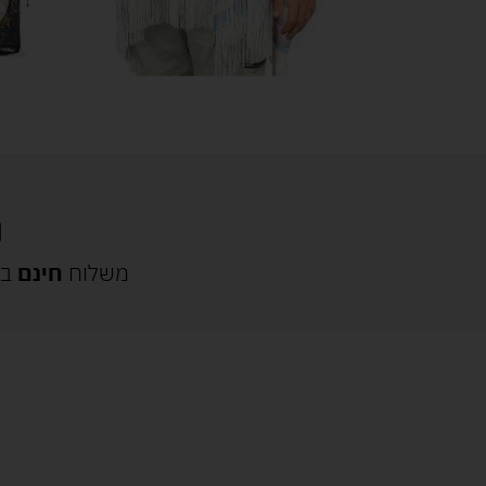
משלוח
חינם
בק