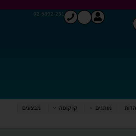
02-5802-231
הדות
מותגים
קו קופה
מבצעים