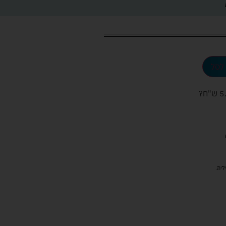
לסל
ש"ח
?