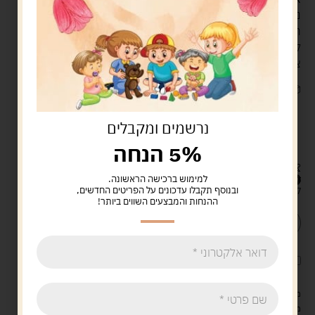
נועצים את הפטריות הצבעוניות בתוך הלוח. יוצרים דגמים,
תמונות, אותיות ומספרים חופשי.
טיפ לימודי:
בקשו מהילד
לבנות צורה מצבע אחד בלבד. כך תעזרו לו לתרגל הבחנה בין
צבעים!
📦
מה בקופסה?
לוח פלסטיק עגול (קוטר 20 ס"מ).
נרשמים ומקבלים
כ-150 פטריות משחק בשלל צבעים.
5% הנחה
👶
גיל מומלץ:
3 ומעלה. 👥
משתתפים:
שחקן אחד או יותר.
49.90
ש"ח
למימוש ברכישה הראשונה.
קיים במלאי
ובנוסף תקבלו עדכונים על הפריטים החדשים,
ההנחות והמבצעים השווים ביותר!
הוספה לסל
קנה עכשיו
לארוז את המוצר באריזת מתנה
5.00 ש"ח
?
מעל 329 ש"ח, משלוח עם שליח עד הבית חינם! – 0 ₪
משלוח עם שליח עד הבית: 29 ש"ח