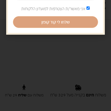
זמן אספקה: עד 4 ימי עסקים.
איסוף עצמי: מ"ביתר טויס" רחוב בניין דוד 18, ביתר עילית.
אני מאשר/ת הצטרפות למועדון הלקוחות
שלחו לי קוד קופון
משלוח
חינם
בקנייה מעל 329 ש"ח
משלוח עם
שליח
29 ש"ח