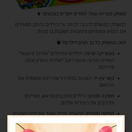
משחק פטריות עגול: לומדים ויוצרים בצבעים!
🍄
המשחק המושלם להכנה לכיתה א'! הילדים נהנים, מפעילים
את הדמיון ומפתחים מיומנויות חשובות בו זמנית.
למה המשחק כל כך תורם לילדים?
🧠
מוטוריקה עדינה:
הילדים מתרגלים "אחיזת פינצטה".
האחיזה מכינה אותם היטב לאחיזת עיפרון נכונה
ומדויקת.
קשר עין-יד:
הנעיצה בלוח דורשת ריכוז ומשפרת את
התיאום.
חשיבה ותכנון:
הילדים מתכננים מראש, מפרקים
ומרכיבים את היצירות שלהם.
תפיסה חזותית:
המשחק מחזק מאוד את זיהוי הצבעים
והצורות.
איך משחקים?
🖐️ מניחים את לוח הפלסטיק על משטח יציב.