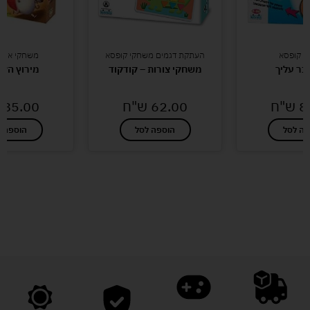
י קופסא
העתקת דגמים משחקי קופסא
משחקי אסט
בר עליך
משחקי צורות – קודקוד
מירוץ הקי
8
ש"ח
62.00
ש"ח
85.00
פה לסל
הוספה לסל
הוספה ל
לעוד מוצרים במבצעים מיוחדים