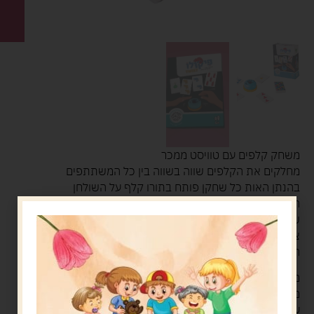
משחק קלפים עם טוויסט ממכר
מחלקים את הקלפים שווה בשווה בין כל המשתתפים
בהנתן האות כל שחקן פותח בתורו קלף על השולחן
הראשון שמזהה שני קלפים עם תמונה זהה שהסכום הכולל
שלהם הוא 5 צריך ללחוץ על הפעמון
צדקת?! ניצחת!
הראשון שאוסף 6 זוגות קלפים מנצח
מתאים מגיל 6
מפתח יכולת תפיסה חזותית זריזות ותרגול בחשבון
עוד משחק מבית חיים שפיר