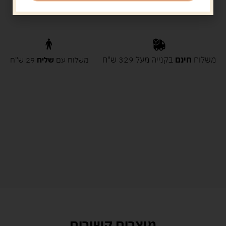
משלוח
חינם
בקנייה מעל 329 ש"ח
משלוח עם
שליח
29 ש"ח
מוצרים קשורים