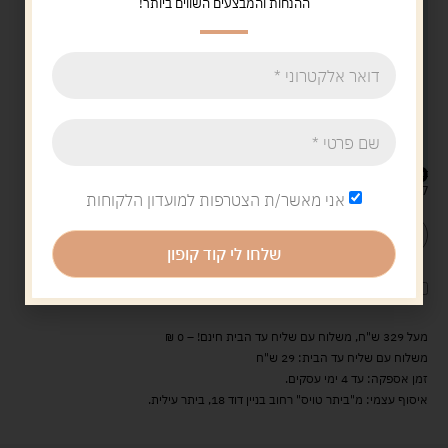
ההנחות והמבצעים השווים ביותר!
האישיות של ילדכם בצורה ערכית וחיובית.
זהו ללא ספק עוד משחק מרהיב מבית
פליימוביל
מסדרת
סיטי אקשן הייחודית לחברה. ואנחנו ממליצים עליה בחום
רב. הערכה מתאימה לילדים בגילאי 4-10 שפשוט אוהבים
משחקי תפקידים ומשחקי דמיון . משחק המתאים לשעות
ארוכות ומהנות עם חברים.
150.00
ש"ח
קיים במלאי
אני מאשר/ת הצטרפות למועדון הלקוחות
הוספה לסל
קנה עכשיו
שלחו לי קוד קופון
לארוז את המוצר באריזת מתנה
5.00 ש"ח
?
מעל 329 ש"ח, משלוח עם שליח עד הבית חינם! – 0 ₪
משלוח עם שליח עד הבית: 29 ש"ח
זמן אספקה: עד 4 ימי עסקים.
איסוף עצמי: מ"ביתר טויס" רחוב בניין דוד 18, ביתר עילית.