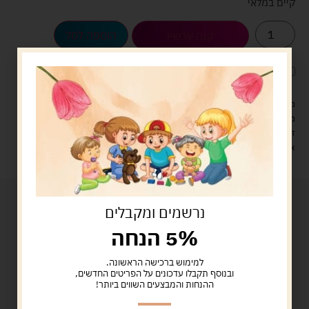
קיים במלאי
הוספה לסל
קנה עכשיו
לארוז את המוצר באריזת מתנה
5.00 ש"ח
?
מעל 329 ש"ח, משלוח עם שליח עד הבית חינם! – 0 ₪
משלוח עם שליח עד הבית: 29 ש"ח
זמן אספקה: עד 4 ימי עסקים.
איסוף עצמי: מ"ביתר טויס" רחוב בניין דוד 18, ביתר עילית.
נרשמים ומקבלים
5% הנחה
למימוש ברכישה הראשונה.
ובנוסף תקבלו עדכונים על הפריטים החדשים,
ההנחות והמבצעים השווים ביותר!