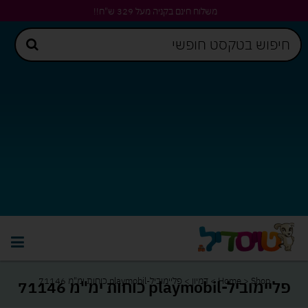
משלוח חינם בקניה מעל 329 ש"ח!!
Shop
>
Home
>
דמיון
>
פליימוביל-playmobil כוחות ימ"מ 71146
פליימוביל-playmobil כוחות ימ"מ 71146