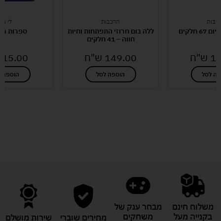
כבות
הרכבות
לי גיא
6 חלקים
ללה בום חרוזי התפתחות וחיות
ספרות מג
חווה – 41 חלקים
11
ש"ח
149.00
ש"ח
15.00
פה לסל
הוספה לסל
הוספה ל
לעוד מוצרים במבצעים מיוחדים
משלוח חינם
מבחר ענק של
בקנייה מעל
משחקים
מחירים שוברי
שירות מושלם