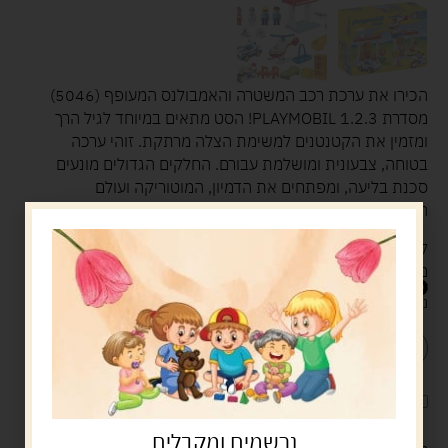
הכירו את ערכת רכב המשטרה והאמבולנס המעופף (5046)
מסדרת PLAYMOBIL 1.2.3! הסט מתאים במיוחד לגיל הרך
ומזמין את הקטנטנים למשימת הצלה מרתקת. זוהי ערכה
בטוחה, צבעונית ומושלמת עבורם. החלקים הגדולים מונעים
סכנת בליעה, ומפתחים את הדמיון, המוטוריקה ועולם
המושגים של הילד.
קונים חכם בטויסדיל! אצלנו תיהנו מאיכות,שירות, מתשלום
מאובטח וממשלוח מהיר עד הבית.
259.00
ש"ח
נשארו במלאי רק 2
הוספה לסל
קנה עכשיו
לארוז את המוצר באריזת מתנה
5.00 ש"ח
?
נרשמים ומקבלים