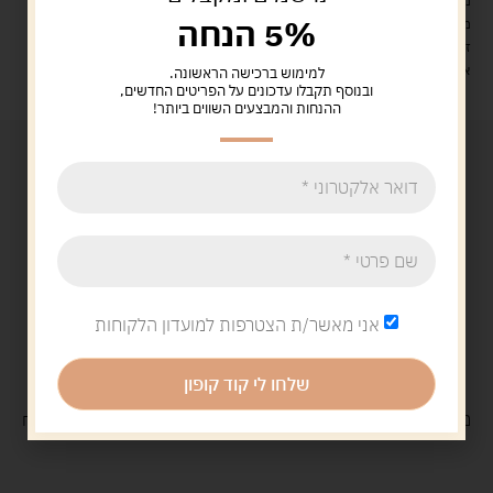
מעל 329 ש"ח, משלוח עם שליח עד הבית חינם! – 0 ₪
5% הנחה
משלוח עם שליח עד הבית: 29 ש"ח
זמן אספקה: עד 4 ימי עסקים.
איסוף עצמי: מ"ביתר טויס" רחוב בניין דוד 18, ביתר עילית.
למימוש ברכישה הראשונה.
ובנוסף תקבלו עדכונים על הפריטים החדשים,
ההנחות והמבצעים השווים ביותר!
אני מאשר/ת הצטרפות למועדון הלקוחות
שלחו לי קוד קופון
משלוח
חינם
בקנייה מעל 329 ש"ח
משלוח עם
שליח
29 ש"ח