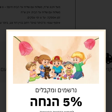
מעל 329 ש"ח, משלוח עם שליח עד הבית חינם! – 0 ₪
משלוח עם שליח עד הבית: 29 ש"ח
זמן אספקה: עד 4 ימי עסקים.
איסוף עצמי: מ"ביתר טויס" רחוב בניין דוד 18, ביתר עילית.
נייה מעל 329 ש"ח
משלוח עם
נרשמים ומקבלים
5% הנחה