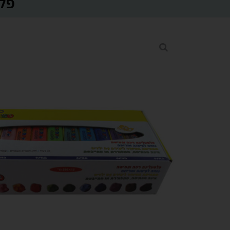
פלסטל