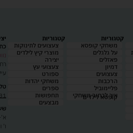
קטגוריות
קטגוריות
יצי
משחקי קופסא
צעצועים לתינוקות
כתו
על גלגלים
מוצרי קיץ לילדים
נווט
פאזלים
יצירה
דמיון
צעצועי עץ
עיל
צעצועים
ספורט
הרכבות
משחקי יהדות
טלפ
פליימוביל
ספרים
31
איך לבחור משחקי
תחפושות
קופסא לילדים
מבצעים
שעו
א'-ה': 