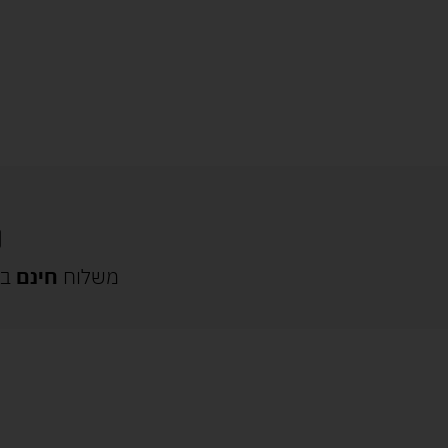
משלוח
חינם
בק