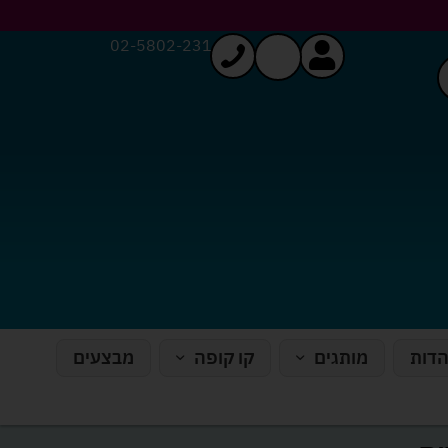
02-5802-231
הדות
מותגים
קו קופה
מבצעים