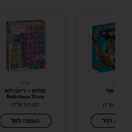
יצירה
יצירה
יים שף
נבולוס – ריינבו לום
Nebulous Stars
39
ש"ח
59.00
ש"ח
פה לסל
הוספה לסל