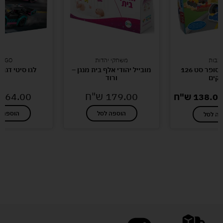
כבות
משחקי יהדות
LEGO
בונים בקליק סופר סט 126
מובייל יהודי אלף בית מנגן –
לגו סיטי דגם – 406
קים
ורוד
179.00
ש"ח
164.00
138.0
ש"ח
הוספה לסל
הוספה ל
פה לסל
לעוד מוצרים במבצעים מיוחדים