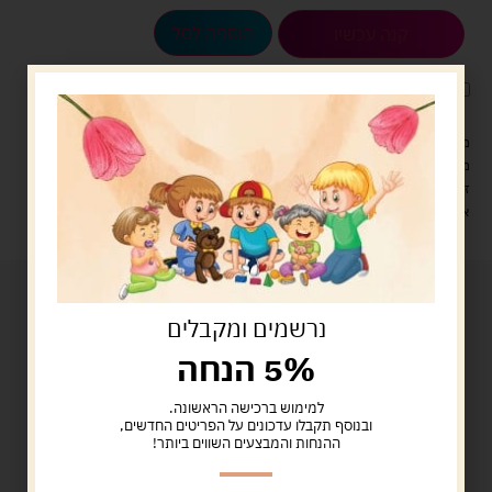
הוספה לסל
קנה עכשיו
לארוז את המוצר באריזת מתנה
5.00 ש"ח
?
מעל 329 ש"ח, משלוח עם שליח עד הבית חינם! – 0 ₪
משלוח עם שליח עד הבית: 29 ש"ח
זמן אספקה: עד 4 ימי עסקים.
איסוף עצמי: מ"ביתר טויס" רחוב בניין דוד 18, ביתר עילית.
נרשמים ומקבלים
5% הנחה
למימוש ברכישה הראשונה.
ובנוסף תקבלו עדכונים על הפריטים החדשים,
ההנחות והמבצעים השווים ביותר!