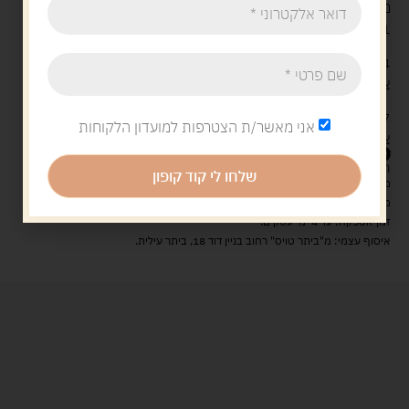
מה בקופסה?
1 לוח משחק שקוף ואיכותי.
4 לוחות קרטון מודפסים משני הצדדים (סך הכל 8 תמונות: 4
צבעוניות ו-4 בשחור-לבן).
37 כפתורי צבע (פטריות) גדולים ובטוחים לשימוש, בארבעה
אני מאשר/ת הצטרפות למועדון הלקוחות
צבעי יסוד בולטים: אדום, כחול, צהוב וירוק.
88.00
ש"ח
המלאי אזל
שלחו לי קוד קופון
מעל 329 ש"ח, משלוח עם שליח עד הבית חינם! – 0 ₪
משלוח עם שליח עד הבית: 29 ש"ח
זמן אספקה: עד 4 ימי עסקים.
איסוף עצמי: מ"ביתר טויס" רחוב בניין דוד 18, ביתר עילית.