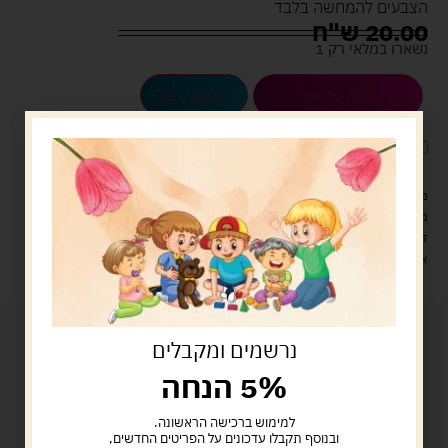
הצבעים להמחשה בלבד
20.00
ש"ח
נשארו במלאי רק 1
הוספה לסל
קנה עכשיו
לארוז את המוצר באריזת מתנה
5.00 ש"ח
?
מעל 329 ש"ח, משלוח עם שליח עד הבית חינם! – 0 ₪
משלוח עם שליח עד הבית: 29 ש"ח
זמן אספקה: עד 4 ימי עסקים.
איסוף עצמי: מ"ביתר טויס" רחוב בניין דוד 18, ביתר עילית.
נרשמים ומקבלים
5% הנחה
למימוש ברכישה הראשונה.
ובנוסף תקבלו עדכונים על הפריטים החדשים,