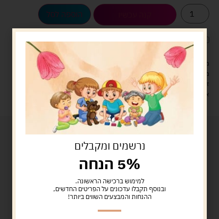
הוספה לסל
קנה עכשיו
לארוז את המוצר באריזת מתנה
5.00 ש"ח
?
מעל 329 ש"ח, משלוח עם שליח עד הבית חינם! – 0 ₪
משלוח עם שליח עד הבית: 29 ש"ח
זמן אספקה: עד 4 ימי עסקים.
איסוף עצמי: מ"ביתר טויס" רחוב בניין דוד 18, ביתר עילית.
נרשמים ומקבלים
5% הנחה
למימוש ברכישה הראשונה.
ובנוסף תקבלו עדכונים על הפריטים החדשים,
ההנחות והמבצעים השווים ביותר!