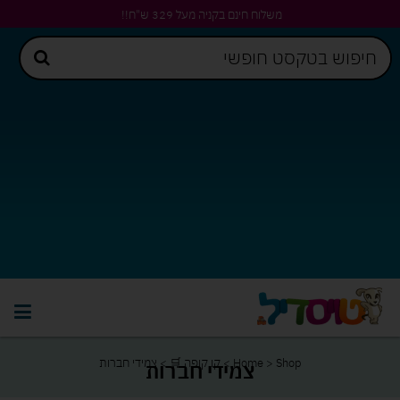
משלוח חינם בקניה מעל 329 ש"ח!!
Shop
>
Home
>
קו קופה 🛒
>
צמידי חברות
צמידי חברות