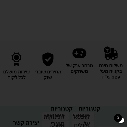
לעוד מוצרים במבצעים מיוחדים
משלוח חינם
מבחר ענק של
בקנייה מעל
משחקים
מחירים שוברי
שירות מושלם
329 ש"ח
שוק
לכל לקוח
קטגוריות
קטגוריות
צעצועים
משחקי
לתינוקות
קופסא
0
יצירת קשר
מוצרי
על
קיץ
גלגלים
לילדים