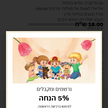
עם מרקם רך וגמיש במיוחד.
אידיאלי לשעות של פעילות יצירתית ושעשוע.
מכיל נצנצים ובניחוח עדין.
הצבע ישלח לפי המלאי הקיים
18.00
ש"ח
קיים במלאי
הוספה לסל
קנה עכשיו
לארוז את המוצר באריזת מתנה
5.00 ש"ח
?
מעל 329 ש"ח, משלוח עם שליח עד הבית חינם! – 0 ₪
משלוח עם שליח עד הבית: 29 ש"ח
זמן אספקה: עד 4 ימי עסקים.
איסוף עצמי: מ"ביתר טויס" רחוב בניין דוד 18, ביתר עילית.
נרשמים ומקבלים
5% הנחה
למימוש ברכישה הראשונה.