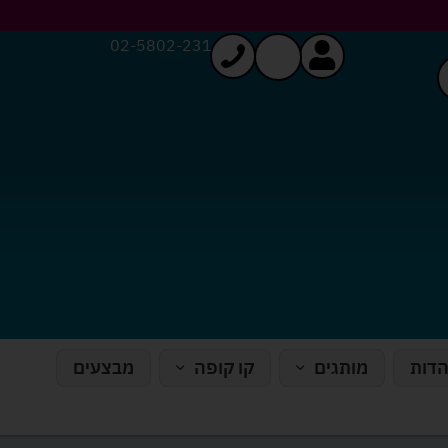
02-5802-231
הדות
מותגים
קו קופה
מבצעים