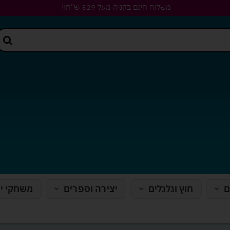
משלוח חינם בקניה מעל 329 ש"ח!!
ם
חוץ וגלגלים
יצירה וספרים
משחקי י