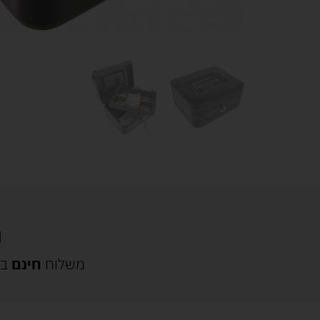
משלוח
חינם
בק