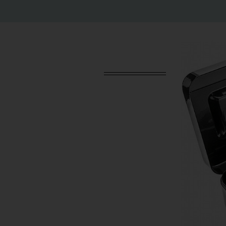
דום/שחור)