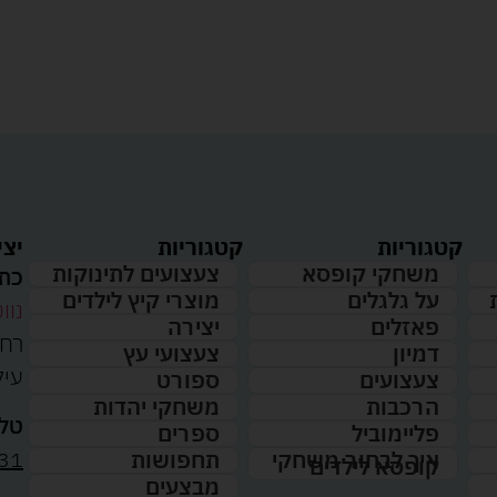
קטגוריות
קטגוריות
יצי
משחקי קופסא
צעצועים לתינוקות
כתו
על גלגלים
מוצרי קיץ לילדים
נווט
פאזלים
יצירה
דמיון
צעצועי עץ
עיל
צעצועים
ספורט
הרכבות
משחקי יהדות
טלפ
פליימוביל
ספרים
31
איך לבחור משחקי
תחפושות
קופסא לילדים
מבצעים