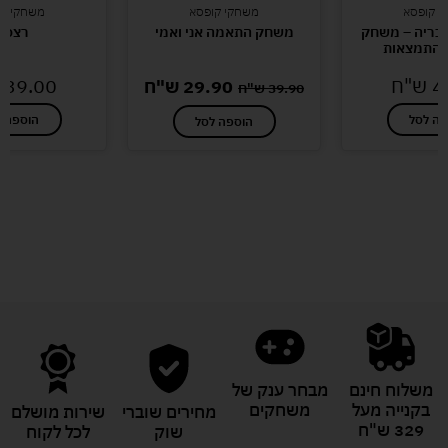
י קופסא
משחקי קופסא
משחקי קו
כריה – משחק
משחק התאמה אני ואמי
רצפי
והתמצאות
4
ש"ח
39.00
29.90
ש"ח
39.90
ש"ח
פה לסל
הוספה ל
הוספה לסל
לעוד מוצרים במבצעים מיוחדים
משלוח חינם
מבחר ענק של
בקנייה מעל
משחקים
מחירים שוברי
שירות מושלם
329 ש"ח
שוק
לכל לקוח