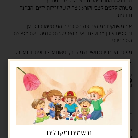
תפוס את הסוכרייה! 🍬 משחק זריזות מטורף
משחק קלפים קצבי וקורע מצחוק של זריזות ידיים והבחנה
חזותית!
איך משחקים? מזהים את הסוכריות המתאימות בצבען
וחוטפים אותן מהשולחן. אין התאמה? תפסו מהר את מפלצת
הסוכריות!
מפתח מיומנויות: חשיבה מהירה, תיאום עין-יד ופתרון בעיות.
גיל: 5 ומעלה.
שחקנים: 2 עד 6 משתתפים.
50.00
ש"ח
נשארו במלאי רק 1
הוספה לסל
קנה עכשיו
לארוז את המוצר באריזת מתנה
5.00 ש"ח
?
מעל 329 ש"ח, משלוח עם שליח עד הבית חינם! – 0 ₪
נרשמים ומקבלים
משלוח עם שליח עד הבית: 29 ש"ח