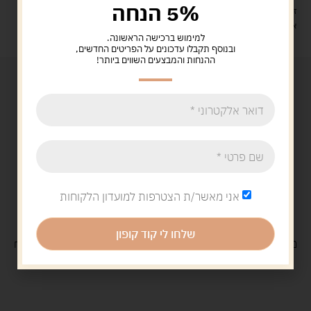
5% הנחה
זמן אספקה: עד 4 ימי עסקים.
איסוף עצמי: מ"ביתר טויס" רחוב בניין דוד 18, ביתר עילית.
למימוש ברכישה הראשונה.
ובנוסף תקבלו עדכונים על הפריטים החדשים,
ההנחות והמבצעים השווים ביותר!
אני מאשר/ת הצטרפות למועדון הלקוחות
שלחו לי קוד קופון
משלוח
חינם
בקנייה מעל 329 ש"ח
משלוח עם
שליח
29 ש"ח