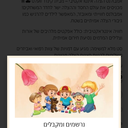
אמבולנס הצלה אינטראקטיבי – מבית קינדר וועלט 🚑🚨
מכניסים את עולם החסד וההצלה ישר לחדר המשחקים!
אמבולנס חווייתי ומאובזר, המאפשר לילדים להרגיש כמו
גיבורי הצלה אמיתיים בשטח.
חוויה אינטראקטיבית: כולל אפקטים מלהיבים של אורות
וצלילים המדמים נסיעת חירום אמיתית.
סט מלא למשימה: מגיע עם דמויות של צוות רפואי ואביזרים
משלימים לבניית סצנות הצלה מגוונות.
ערך מוסף: מעודד משחקי תפקידים, פיתוח הדמיון, ומחנך
לערכים של עזרה לזולת, אמפתיה ואחריות.
179.00
ש"ח
קיים במלאי
הוספה לסל
קנה עכשיו
לארוז את המוצר באריזת מתנה
5.00 ש"ח
?
נרשמים ומקבלים
מעל 329 ש"ח, משלוח עם שליח עד הבית חינם! – 0 ₪