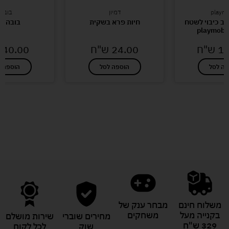
playmo
דמיון
בובות
כב כיבוי לשטח
חיות פרא בשקית
בובה לו
14
ש"ח
24.00
ש"ח
40.00
פה לסל
הוספה לסל
הוספה ל
לעוד מוצרים במבצעים מיוחדים
משלוח חינם
מבחר ענק של
בקנייה מעל
משחקים
מחירים שוברי
שירות מושלם
329 ש"ח
שוק
לכל לקוח