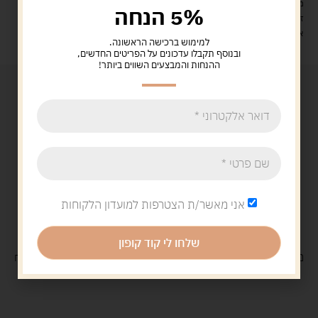
משלוח עם שליח עד הבית: 29 ש"ח
5% הנחה
זמן אספקה: עד 4 ימי עסקים.
איסוף עצמי: מ"ביתר טויס" רחוב בניין דוד 18, ביתר עילית.
למימוש ברכישה הראשונה.
ובנוסף תקבלו עדכונים על הפריטים החדשים,
ההנחות והמבצעים השווים ביותר!
אני מאשר/ת הצטרפות למועדון הלקוחות
שלחו לי קוד קופון
משלוח
חינם
בקנייה מעל 329 ש"ח
משלוח עם
שליח
29 ש"ח