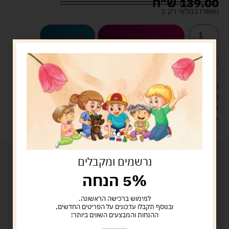
139.00
ש"ח
נשארו במלאי רק 2
הוספה לסל
קנה עכשיו
לארוז את המוצר באריזת מתנה
5.00 ש"ח
?
מעל 329 ש"ח, משלוח עם שליח עד הבית חינם! – 0 ₪
משלוח עם שליח עד הבית: 29 ש"ח
זמן אספקה: עד 4 ימי עסקים.
איסוף עצמי: מ"ביתר טויס" רחוב בניין דוד 18, ביתר עילית.
נרשמים ומקבלים
5% הנחה
למימוש ברכישה הראשונה.
ובנוסף תקבלו עדכונים על הפריטים החדשים,
ההנחות והמבצעים השווים ביותר!