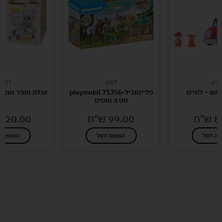
מיון
דמיון
דמיון
 אש – לחיים
פליימוביל-playmobil 71356
עגלת סופר מתכת
סט 3 סוסים
8
ש"ח
99.00
ש"ח
220.00
פה לסל
הוספה לסל
הוספה ל
לעוד מוצרים במבצעים מיוחדים