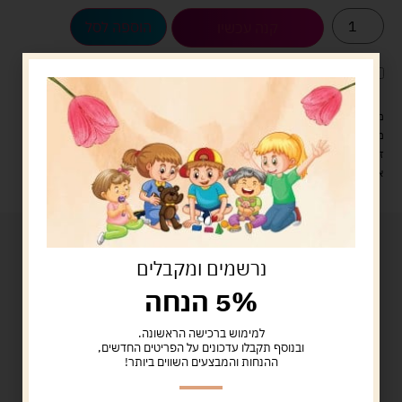
הוספה לסל
קנה עכשיו
לארוז את המוצר באריזת מתנה
5.00 ש"ח
?
מעל 329 ש"ח, משלוח עם שליח עד הבית חינם! – 0 ₪
משלוח עם שליח עד הבית: 29 ש"ח
זמן אספקה: עד 4 ימי עסקים.
איסוף עצמי: מ"ביתר טויס" רחוב בניין דוד 18, ביתר עילית.
נרשמים ומקבלים
5% הנחה
למימוש ברכישה הראשונה.
ובנוסף תקבלו עדכונים על הפריטים החדשים,
ההנחות והמבצעים השווים ביותר!