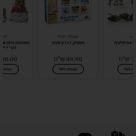
מיון
משחקי יהדות
דמיון
לקים
משחק זיכרון שבת
משפחת חיות אבא
דובי + ילד
1
ש"ח
49.90
ש"ח
30.00
פה לסל
הוספה לסל
הוספה ל
לעוד מוצרים במבצעים מיוחדים