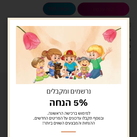
הוספה לסל
קנה עכשיו
לארוז את המוצר באריזת מתנה
5.00 ש"ח
?
מעל 329 ש"ח, משלוח עם שליח עד הבית חינם! – 0 ₪
משלוח עם שליח עד הבית: 29 ש"ח
זמן אספקה: עד 4 ימי עסקים.
איסוף עצמי: מ"ביתר טויס" רחוב בניין דוד 18, ביתר עילית.
נרשמים ומקבלים
5% הנחה
למימוש ברכישה הראשונה.
ובנוסף תקבלו עדכונים על הפריטים החדשים,
ההנחות והמבצעים השווים ביותר!