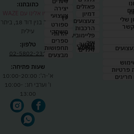
לילדים
נו
כתובתנו:
פאזלים
יצירה
ים
ת
נווטו אלינו עם WAZE
דמיון
צעצועי
עץ
 שלי
צעצועים
רחוב בנין דוד 18, ביתר
ספורט
קשר
הרכבות
עילית
משחקי
יהדות
פליימוביל
ספרים
איך
לבחור
טלפון:
משחקי
תחפושות
קופסא
עצועים
לילדים
02-5802-231
מבצעים
ימוש
שעות פתיחה:
ת פרטיות
א'-ה': 10:00-20:00
 חריגים
ו' וערבי חג: 10:00-
13:00