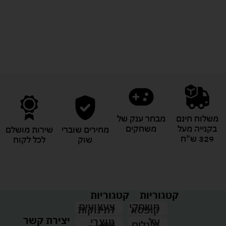
לעוד מוצרים במבצעים מיוחדים
משלוח חינם
מבחר ענק של
בקנייה מעל
משחקים
מחירים שוברי
שירות מושלם
329 ש"ח
שוק
לכל לקוח
קטגוריות
קטגוריות
צעצועים
משחקי
לתינוקות
קופסא
יצירת קשר
מוצרי
על
קיץ
גלגלים