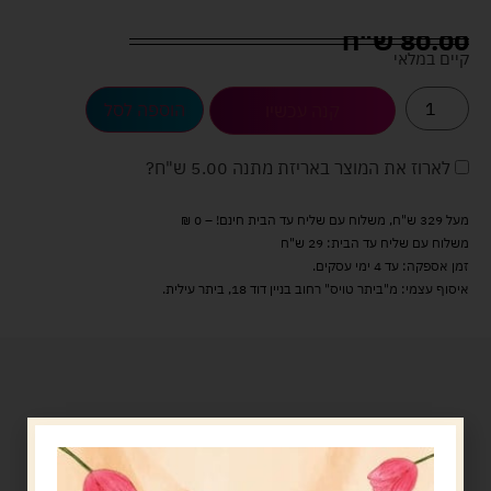
80.00
ש"ח
קיים במלאי
הוספה לסל
קנה עכשיו
לארוז את המוצר באריזת מתנה
5.00 ש"ח
?
מעל 329 ש"ח, משלוח עם שליח עד הבית חינם! – 0 ₪
משלוח עם שליח עד הבית: 29 ש"ח
זמן אספקה: עד 4 ימי עסקים.
איסוף עצמי: מ"ביתר טויס" רחוב בניין דוד 18, ביתר עילית.