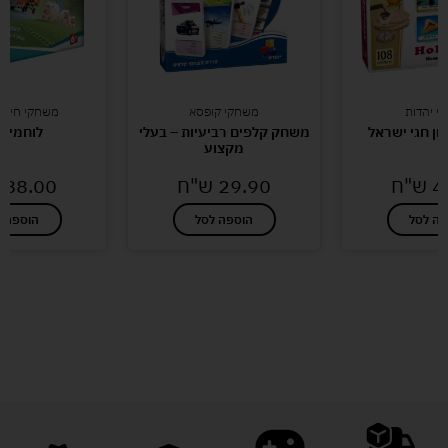
י יהדות
משחקי קופסא
משחקי חידות 
ון חגי ישראל
משחק קלפים רביעיות – בעלי
לוחמי 
מקצוע
4
ש"ח
29.90
ש"ח
88.00
פה לסל
הוספה לסל
הוספה ל
לעוד מוצרים במבצעים מיוחדים