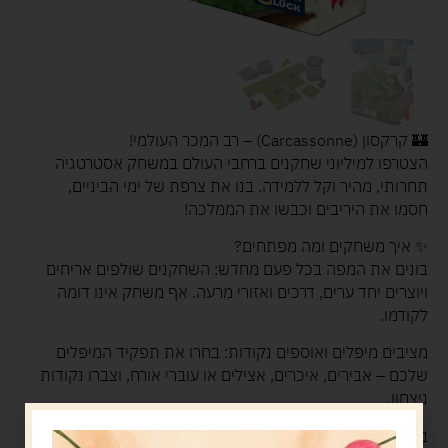
🏰 קרקסון (Carcassonne) – רב המכר העולמי!
הצטרפו למיליוני שחקנים ברחבי העולם במשחק אסטרטגיה
תחרותי, מהיר וקל ללמידה. בנו את צרפת של ימי הביניים,
חסמו את היריבים וכבשו את הממלכה!
✨ איך משחקים ומה מפתחים?
בונים את המפה בכל פעם מחדש: השחקנים שולפים אריחים
ויוצרים יחד ערים, דרכים ואזורי מרעה. אף משחק אינו דומה
לקודמו.
מציבים מיפלים ואוספים נקודות: בחרו את תפקיד המיפלים
שלכם – אבירים, איכרים, אצילים או עוברי אורח, וצברו נקודות
ניצחון.
בונוס מיוחד בקופסה: המארז כולל כבר שתי הרחבות אהובות