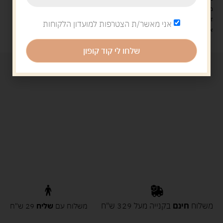
משלוח עם שליח עד הבית: 29 ש"ח
זמן אספקה: עד 4 ימי עסקים.
אני מאשר/ת הצטרפות למועדון הלקוחות
איסוף עצמי: מ"ביתר טויס" רחוב בניין דוד 18, ביתר עילית.
שלחו לי קוד קופון
משלוח
חינם
בקנייה מעל 329 ש"ח
משלוח עם
שליח
29 ש"ח