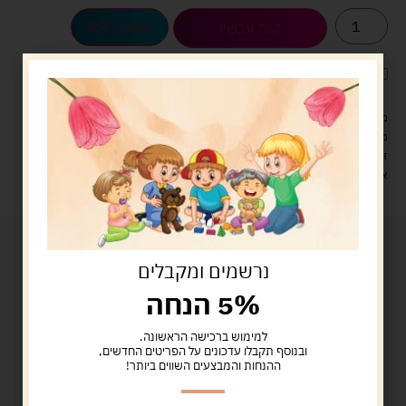
הוספה לסל
קנה עכשיו
לארוז את המוצר באריזת מתנה
5.00 ש"ח
?
מעל 329 ש"ח, משלוח עם שליח עד הבית חינם! – 0 ₪
משלוח עם שליח עד הבית: 29 ש"ח
זמן אספקה: עד 4 ימי עסקים.
איסוף עצמי: מ"ביתר טויס" רחוב בניין דוד 18, ביתר עילית.
נרשמים ומקבלים
5% הנחה
למימוש ברכישה הראשונה.
ובנוסף תקבלו עדכונים על הפריטים החדשים,
ההנחות והמבצעים השווים ביותר!