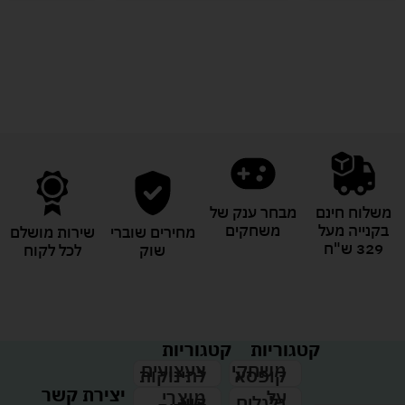
לעוד מוצרים במבצעים מיוחדים
משלוח חינם
מבחר ענק של
בקנייה מעל
משחקים
מחירים שוברי
שירות מושלם
329 ש"ח
שוק
לכל לקוח
קטגוריות
קטגוריות
צעצועים
משחקי
לתינוקות
קופסא
יצירת קשר
מוצרי
על
קיץ
גלגלים