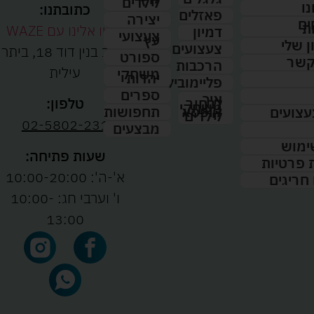
לילדים
נו
כתובתנו:
פאזלים
יצירה
ים
ת
נווטו אלינו עם WAZE
דמיון
צעצועי
עץ
 שלי
צעצועים
רחוב בנין דוד 18, ביתר
ספורט
קשר
הרכבות
עילית
משחקי
יהדות
פליימוביל
ספרים
איך
לבחור
טלפון:
משחקי
תחפושות
קופסא
עצועים
לילדים
02-5802-231
מבצעים
ימוש
שעות פתיחה:
ת פרטיות
א'-ה': 10:00-20:00
 חריגים
ו' וערבי חג: 10:00-
13:00