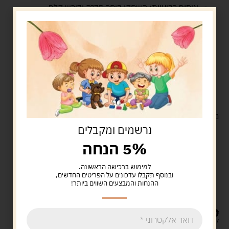
איסוף רביעיות:
השחקן בוחר סדרה ודורש קלף
ממשתתף אחר. הוא מבקש קלף רק מסדרה שקיימת
אצלו. השחקן מקבל את הקלף וממשיך בתורו
בהצלחה. השחקן לוקח קלף מהקופה כשהוא אינו
מצליח.
דו-לשוני:
הקלפים כתובים בשתי שפות מנוגשות,
עברית ואנגלית. הילדים מתרגלים קריאה ורוכשים אוצר
מילים באנגלית.
מפרט טכני:
נרשמים ומקבלים
תכולה:
האריזה כוללת 40 קלפים מרהיבים וצבעוניים.
5% הנחה
שפות:
משחק דו-לשוני המשלב עברית ואנגלית יחד.
למימוש ברכישה הראשונה.
משתתפים:
המשחק מתאים לשני שחקנים עד ארבעה
ובנוסף תקבלו עדכונים על הפריטים החדשים,
ההנחות והמבצעים השווים ביותר!
שחקנים.
גיל:
המשחק מתאים לילדים מגיל 6 ומעלה.
19.90
ש"ח
קיים במלאי