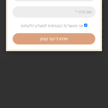
הוספה לסל
קנה עכשיו
לארוז את המוצר באריזת מתנה
5.00 ש"ח
?
אני מאשר/ת הצטרפות למועדון הלקוחות
מעל 329 ש"ח, משלוח עם שליח עד הבית חינם! – 0 ₪
משלוח עם שליח עד הבית: 29 ש"ח
שלחו לי קוד קופון
זמן אספקה: עד 4 ימי עסקים.
איסוף עצמי: מ"ביתר טויס" רחוב בניין דוד 18, ביתר עילית.