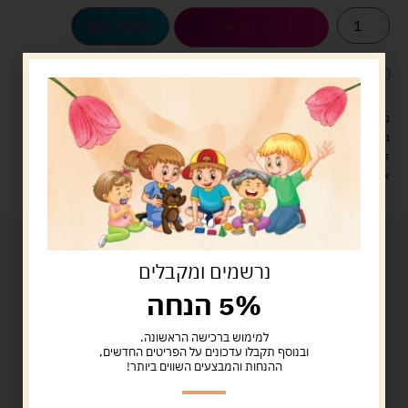
הוספה לסל
קנה עכשיו
לארוז את המוצר באריזת מתנה
5.00 ש"ח
?
מעל 329 ש"ח, משלוח עם שליח עד הבית חינם! – 0 ₪
משלוח עם שליח עד הבית: 29 ש"ח
זמן אספקה: עד 4 ימי עסקים.
איסוף עצמי: מ"ביתר טויס" רחוב בניין דוד 18, ביתר עילית.
נרשמים ומקבלים
5% הנחה
למימוש ברכישה הראשונה.
ובנוסף תקבלו עדכונים על הפריטים החדשים,
ההנחות והמבצעים השווים ביותר!