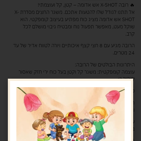
🔥 רובה X-SHOT אש אדומה – קטן, קל ועוצמתי!
אל תתנו לגודל שלו להטעות אתכם. משגר החצים מסדרת X-
SHOT אש אדומה מציג כוח מפתיע בעיצוב קומפקטי. הוא
שוקל מעט, מאפשר תפעול נוח ומבטיח גיבוי מושלם לכל
קרב.
הרובה מגיע עם 8 חצי קצף איכותיים ויורה לטווח אדיר של עד
24 מטרים.
היתרונות הבולטים של הרובה:
עוצמה קומפקטית: משגר קל וקטן בעל כוח ירי חזק שאסור
לזלזל בו.
טווח ירי מרשים: חצי הקצף מגיעים למרחק של עד 24 מטרים.
תפעול תחמושת מהיר: אתם טוענים חץ אחד למחסנית,
ושומרים חץ נוסף בשטח האחסון העליון.
ערכה מלאה: המארז מביא אליכם את הרובה ו-8 חצי קצף
בטוחים למשחק.
🎯 הבחירה המושלמת: השחקנים מקבלים פתרון נהדר לנשק