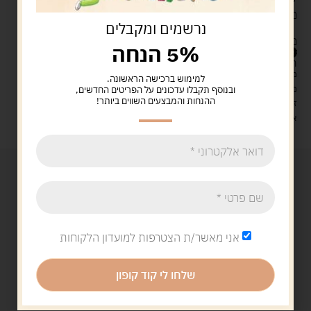
משני מהיר במהלך הקרב.
נרשמים ומקבלים
מוכנים לשלוט בשטח? הוסיפו לעגלה עכשיו וצאו לקרב!
25.00
ש"ח
5% הנחה
המלאי אזל
מעל 329 ש"ח, משלוח עם שליח עד הבית חינם! – 0 ₪
למימוש ברכישה הראשונה.
משלוח עם שליח עד הבית: 29 ש"ח
ובנוסף תקבלו עדכונים על הפריטים החדשים,
ההנחות והמבצעים השווים ביותר!
זמן אספקה: עד 4 ימי עסקים.
איסוף עצמי: מ"ביתר טויס" רחוב בניין דוד 18, ביתר עילית.
אני מאשר/ת הצטרפות למועדון הלקוחות
שלחו לי קוד קופון